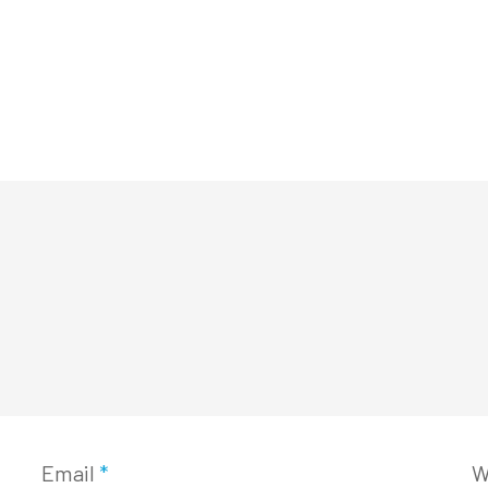
Email
*
W