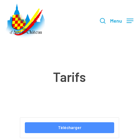
Skip
search
to
Menu
main
content
Tarifs
Télécharger