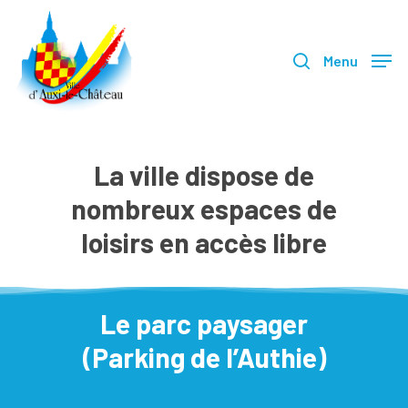
Skip
search
to
Menu
main
content
La ville dispose de
nombreux espaces de
loisirs en accès libre
Le parc paysager
(Parking de l’Authie)