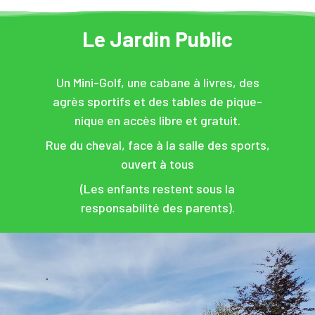
Le Jardin Public
Un Mini-Golf, une cabane à livres, des
agrès sportifs et des tables de pique-
nique en accès libre et gratuit.
Rue du cheval, face à la salle des sports,
ouvert à tous
(Les enfants restent sous la
responsabilité des parents).