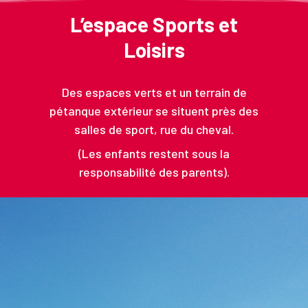
L’espace Sports et
Loisirs
Des espaces verts et un terrain de
pétanque extérieur se situent près des
salles de sport, rue du cheval.
(Les enfants restent sous la
responsabilité des parents).