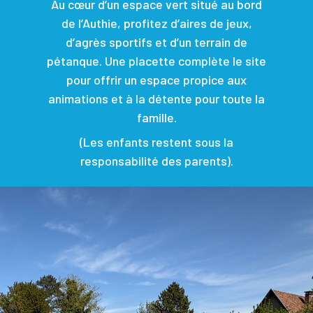
Au cœur d’un espace vert situé au bord
de l’Authie, profitez d’aires de jeux,
d’agrès sportifs et d’un terrain de
pétanque. Une placette complète le site
pour offrir un espace propice aux
animations et à la détente pour toute la
famille.
(Les enfants restent sous la
responsabilité des parents).