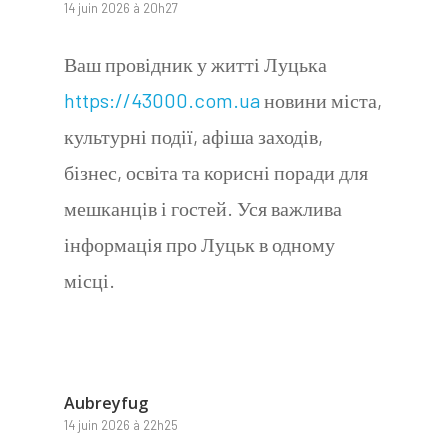
14 juin 2026 à 20h27
Ваш провідник у житті Луцька
https://43000.com.ua
новини міста,
культурні події, афіша заходів,
бізнес, освіта та корисні поради для
мешканців і гостей. Уся важлива
інформація про Луцьк в одному
місці.
Aubreyfug
14 juin 2026 à 22h25