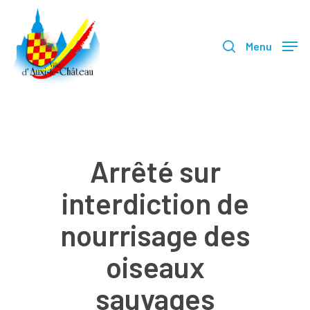
Skip
search
to
Menu
main
content
Arrêté sur
interdiction de
nourrisage des
oiseaux
sauvages